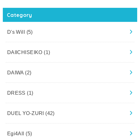
Category
D's Will
(5)
DAIICHISEIKO
(1)
DAIWA
(2)
DRESS
(1)
DUEL YO-ZURI
(42)
Egi4All
(5)