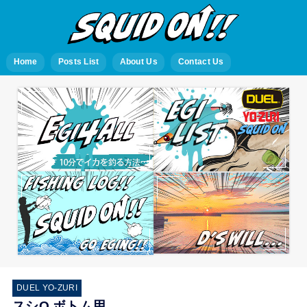
Home
Posts List
About Us
Contact Us
DUEL YO-ZURI
スシQ ボトム用